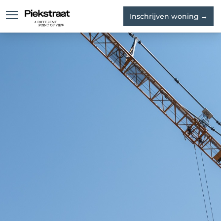
Inschrijven woning →
Waterloft
Skyloft