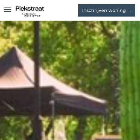
Inschrijven woning →
Waterloft
Skyloft