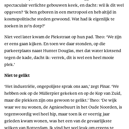
spectaculair verlichte gebouwen keek, en dacht: wil ik dit wel
opgeven? ‘Ik ben geboren in een metropool en heb altijd in
kosmopolitische steden gewoond. Wat had ik eigenlijk te
zoeken in zo’n dorp?’
Niet veel later kwam de Piekstraat op hun pad. Theo: ‘We zijn
er eens gaan kijken. En toen we daar stonden, op die
parkeerplaats naast Hunter Douglas, met dat water klotsend
tegen de kade, dacht ik: verrek, dit is wel een heel mooie
plek.’
Niet te gelikt
‘Het industriële, ongepolijste sprak ons aan,’ zegt Pinar. ‘We
hebben ook op de Müllerpier gekeken en op de Kop van Zuid,
maar die plekken zijn ons gewoon te gelikt.’ Theo: ‘De wijk
waar we nu wonen, de Agniesebuurt in het Oude Noorden, is
tegenwoordig wel heel hip, maar toen ik er veertig jaar
geleden kwam wonen, was het een van de gevaarlijkste
wijken van Rotterdam. Ik vind het wel leuk om ergens te